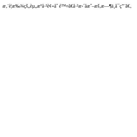
æ‚¨è¦æ‰¾çš„èµ„æºå·²è¢«åˆ é™¤ã€å·²æ›´åæˆ–æš‚æ—¶ä¸å¯ç”¨ã€‚